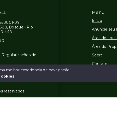
ALL
Menu
Início
58/0001-09
2588, Bosque - Rio
Anuncie seu 
00-448
Área do Loca
070
Área do Propr
e Regularizações de
Sobre
Contato
 uma melhor experiência de navegação.
Financie
cookies
.
tos reservados