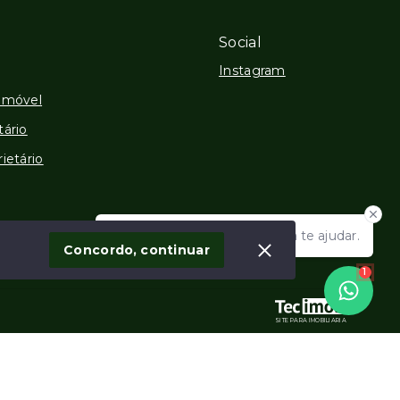
Social
Instagram
Imóvel
tário
ietário
Olá! Estamos disponíveis para te ajudar.
Concordo, continuar
1
SITE PARA IMOBILIARIA