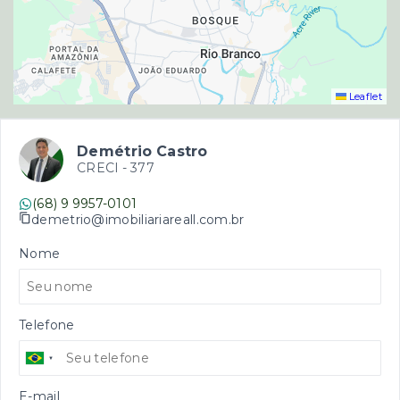
Leaflet
Demétrio Castro
CRECI -
377
(68) 9 9957-0101
demetrio@imobiliariareall.com.br
Nome
Telefone
E-mail