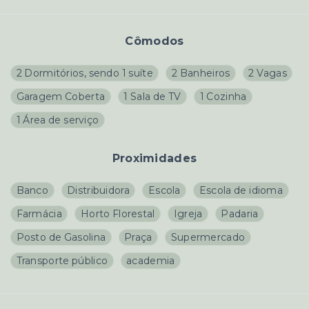
Cômodos
2 Dormitórios, sendo 1 suíte
2 Banheiros
2 Vagas
Garagem Coberta
1 Sala de TV
1 Cozinha
1 Área de serviço
Proximidades
Banco
Distribuidora
Escola
Escola de idioma
Farmácia
Horto Florestal
Igreja
Padaria
Posto de Gasolina
Praça
Supermercado
Transporte público
academia