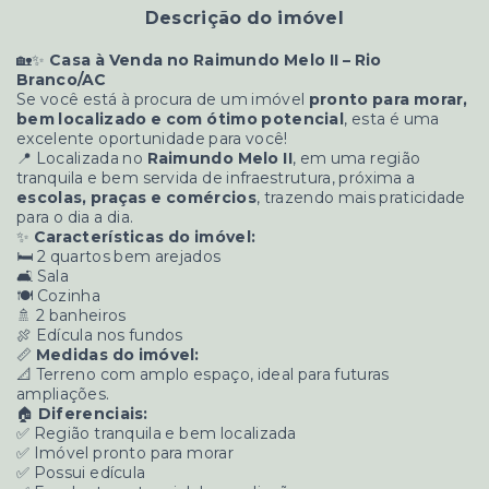
Descrição do imóvel
🏡✨
Casa à Venda no Raimundo Melo II – Rio
Branco/AC
Se você está à procura de um imóvel
pronto para morar,
bem localizado e com ótimo potencial
, esta é uma
excelente oportunidade para você!
📍 Localizada no
Raimundo Melo II
, em uma região
tranquila e bem servida de infraestrutura, próxima a
escolas, praças e comércios
, trazendo mais praticidade
para o dia a dia.
✨
Características do imóvel:
🛏️ 2 quartos bem arejados
🛋️ Sala
🍽️ Cozinha
🚿 2 banheiros
🍖 Edícula nos fundos
📏
Medidas do imóvel:
📐 Terreno com amplo espaço, ideal para futuras
ampliações.
🏠
Diferenciais:
✅ Região tranquila e bem localizada
✅ Imóvel pronto para morar
✅ Possui edícula