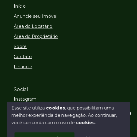
Início
Anuncie seu Imóvel
Área do Locatário
Área do Proprietário
Sobre
Contato
Financie
Social
Instagram
Esse site utiliza
cookies
, que possibilitam uma
melhor experiência de navegação.
Ao continuar,
Olá! Estamos disponíveis para te ajudar.
você concorda com o uso de
cookies
.
© Copyright 2026 - Imobiliária REALL - Todos os
direitos reservados
1