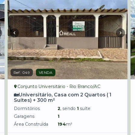
Ref.:
049
VENDA
Conjunto Universitário - Rio Branco/AC
🏡Universitário, Casa com 2 Quartos ( 1
Suítes) + 300 m²
Dormitórios
2
, sendo
1
suíte
Garagens
1
Área Construída
194
m²