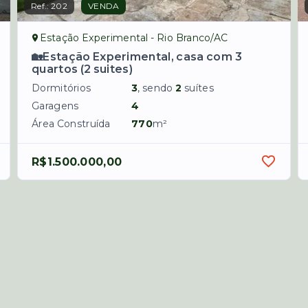
Ref.:
202
VENDA
Estação Experimental - Rio Branco/AC
🏡Estação Experimental, casa com 3
quartos (2 suites)
Dormitórios
3
, sendo
2
suítes
Garagens
4
Área Construída
770
m²
R$1.500.000,00