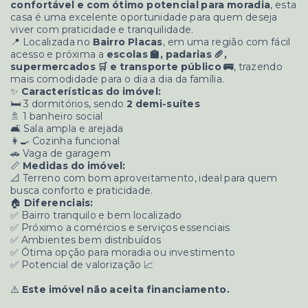
confortável e com ótimo potencial para moradia
, esta
casa é uma excelente oportunidade para quem deseja
viver com praticidade e tranquilidade.
📍 Localizada no
Bairro Placas
, em uma região com fácil
acesso e próxima a
escolas 🏫, padarias 🥖,
supermercados 🛒 e transporte público 🚌
, trazendo
mais comodidade para o dia a dia da família.
✨
Características do imóvel:
🛏️ 3 dormitórios, sendo
2 demi-suítes
🚿 1 banheiro social
🛋️ Sala ampla e arejada
👩‍🍳 Cozinha funcional
🚗 Vaga de garagem
📏
Medidas do imóvel:
📐 Terreno com bom aproveitamento, ideal para quem
busca conforto e praticidade.
🏠
Diferenciais:
✅ Bairro tranquilo e bem localizado
✅ Próximo a comércios e serviços essenciais
✅ Ambientes bem distribuídos
✅ Ótima opção para moradia ou investimento
✅ Potencial de valorização 📈
⚠️
Este imóvel não aceita financiamento.