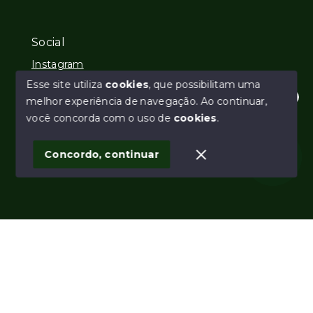
Social
Instagram
Esse site utiliza
cookies
, que possibilitam uma
melhor experiência de navegação.
Ao continuar,
Olá! Estamos disponíveis para te ajudar.
você concorda com o uso de
cookies
.
© Copyright 2026 - Imobiliária REALL - Todos os
direitos reservados
1
Concordo, continuar
SITE PARA IMOBILIARIA
Início
Histórico
Favoritos