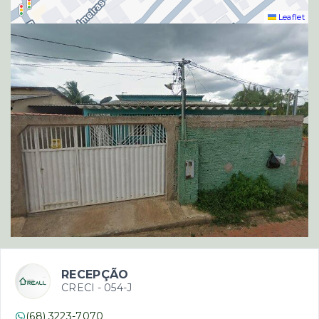
Leaflet
RECEPÇÃO
CRECI -
054-J
(68) 3223-7070