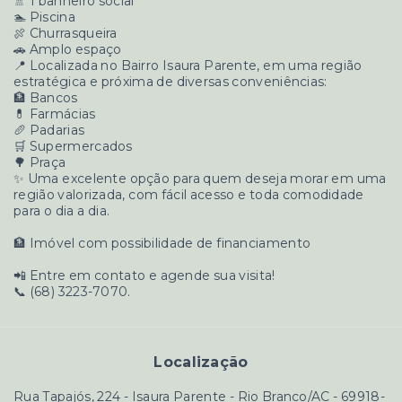
🚿 1 banheiro social
🏊 Piscina
🍖 Churrasqueira
🚗 Amplo espaço
📍 Localizada no Bairro Isaura Parente, em uma região
estratégica e próxima de diversas conveniências:
🏦 Bancos
💊 Farmácias
🥖 Padarias
🛒 Supermercados
🌳 Praça
✨ Uma excelente opção para quem deseja morar em uma
região valorizada, com fácil acesso e toda comodidade
para o dia a dia.
🏦 Imóvel com possibilidade de financiamento
📲 Entre em contato e agende sua visita!
📞 (68) 3223-7070.
Localização
Rua Tapajós, 224 - Isaura Parente - Rio Branco/AC
- 69918-