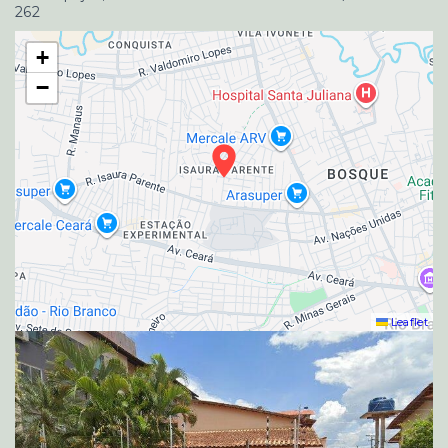
262
+
−
Leaflet