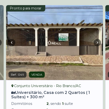
Pronto para morar
Ref.:
049
VENDA
Conjunto Universitário - Rio Branco/AC
🏡Universitário, Casa com 2 Quartos ( 1
Suítes) + 300 m²
Dormitórios
2
, sendo
1
suíte