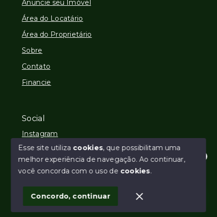
Anuncie seu Imóvel
Área do Locatário
Área do Proprietário
Sobre
Contato
Financie
Social
Instagram
Esse site utiliza
cookies
, que possibilitam uma
melhor experiência de navegação.
Ao continuar,
Olá! Estamos disponíveis para te ajudar.
você concorda com o uso de
cookies
.
© Copyright 2026 - Imobiliária REALL - Todos os
direitos reservados
1
Concordo, continuar
SITE PARA IMOBILIARIA