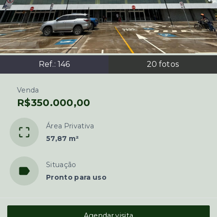
Ref.:
146
20
fotos
Venda
R$350.000,00
Área Privativa
57,87 m²
Situação
Pronto para uso
Agendar visita