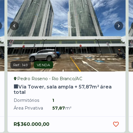
Ref.:
149
VENDA
Pedro Roseno - Rio Branco/AC
🏢Via Tower, sala ampla + 57,87m² área
total
Dormitórios
1
Área Privativa
57,87
m²
R$360.000,00