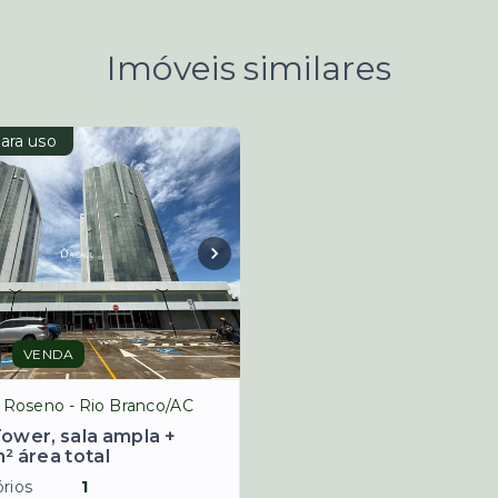
Imóveis similares
ara uso
VENDA
 Roseno - Rio Branco/AC
Tower, sala ampla +
² área total
rios
1