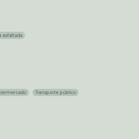
 asfaltada
permercado
Transporte público