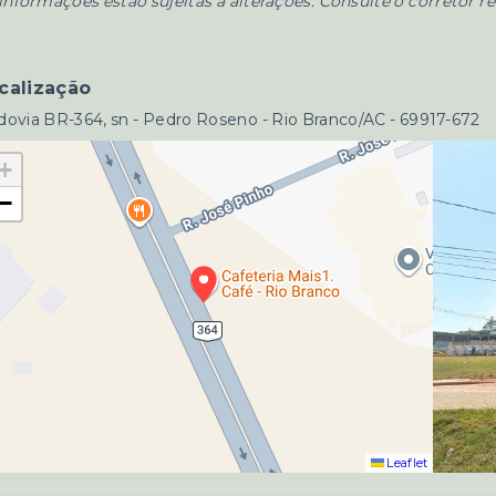
informações estão sujeitas a alterações. Consulte o corretor r
calização
ovia BR-364, sn - Pedro Roseno - Rio Branco/AC
- 69917-672
+
−
Leaflet