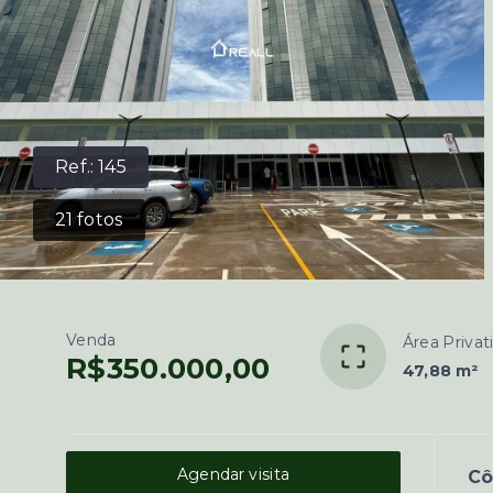
Ref.:
145
21
fotos
Venda
Área Privat
R$350.000,00
47,88 m²
Agendar visita
C