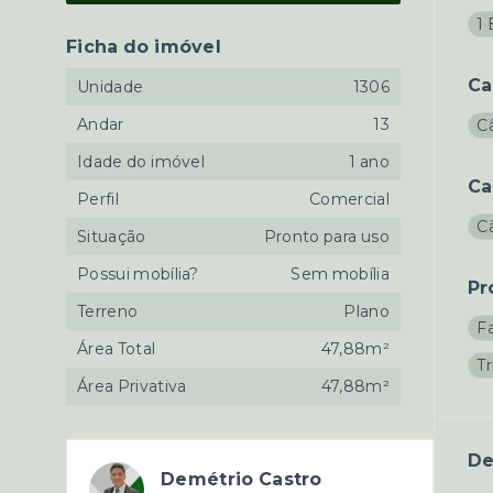
1
Ficha do imóvel
Ca
Unidade
1306
Andar
13
C
Idade do imóvel
1 ano
Ca
Perfil
Comercial
C
Situação
Pronto para uso
Possui mobília?
Sem mobília
Pr
Terreno
Plano
F
Área Total
47,88m²
Tr
Área Privativa
47,88m²
De
Demétrio Castro