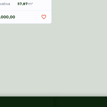
vativa
57,87
m²
.000,00