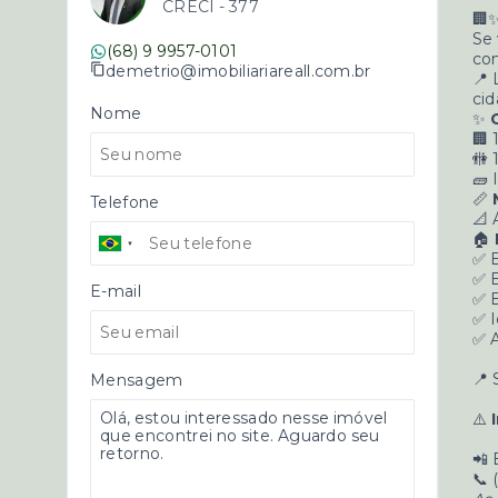
CRECI -
377
🏢
Se
(68) 9 9957-0101
com
demetrio@imobiliariareall.com.br
📍 
cid
Nome
✨
🏢 
🚻 
🧱 
📏
Telefone
📐 
🏠
✅ 
✅ E
E-mail
✅ E
✅ I
✅ A
📍 
Mensagem
⚠️
📲 
📞 