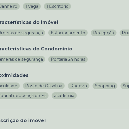
 Banheiro
1 Vaga
1 Escritório
racterísticas do Imóvel
âmeras de segurança
Estacionamento
Recepção
Rua
racterísticas do Condomínio
âmeras de segurança
Portaria 24 horas
oximidades
aculdade
Posto de Gasolina
Rodovia
Shopping
Su
ibunal de Justiça do Es
academia
scrição do imóvel