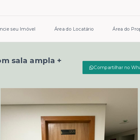
ncie seu Imóvel
Área do Locatário
Área do Prop
om sala ampla +
Compartilhar no Wh