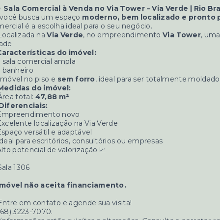
✨
Sala Comercial à Venda no Via Tower – Via Verde | Rio B
 você busca um espaço
moderno, bem localizado e pronto p
ercial é a escolha ideal para o seu negócio.
Localizada na
Via Verde
, no empreendimento
Via Tower
, uma
ade.
Características do imóvel:
1 sala comercial ampla
1 banheiro
Imóvel no piso e
sem forro
, ideal para ser totalmente moldad
Medidas do imóvel:
Área total:
47,88 m²
Diferenciais:
Empreendimento novo
xcelente localização na Via Verde
spaço versátil e adaptável
deal para escritórios, consultórios ou empresas
lto potencial de valorização 📈
Sala 1306
Imóvel não aceita financiamento.
Entre em contato e agende sua visita!
(68) 3223-7070.