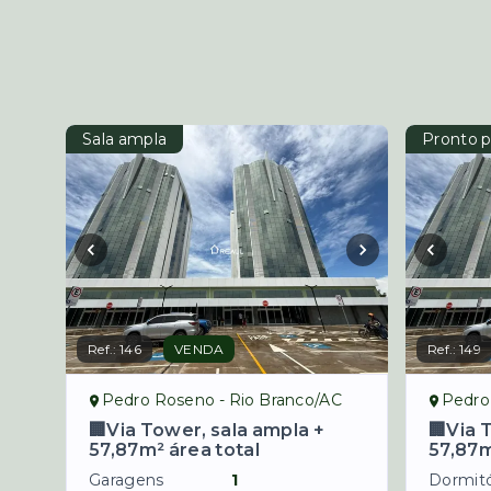
Sala ampla
Pronto p
Ref.:
146
VENDA
Ref.:
149
Pedro Roseno - Rio Branco/AC
Pedro
🏢Via Tower, sala ampla +
🏢Via 
57,87m² área total
57,87m
Garagens
1
Dormitó