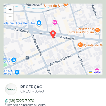
+
−
Leaflet
RECEPÇÃO
CRECI -
054-J
(68) 3223-7070
imobreall@gmail.com