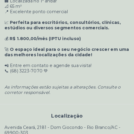
🏢 Localizada no 1º andar
📐 65 m²
📍 Excelente ponto comercial
📈
Perfeita para escritórios, consultórios, clínicas,
estúdios ou diversos segmentos comerciais.
💰
R$ 1.800,00/mês (IPTU incluso)
🚀
O espaço ideal para o seu negócio crescer em uma
das melhores localizações da cidade!
📲 Entre em contato e agende sua visita!
📞 (68) 3223-7070 💚
As informações estão sujeitas a alterações. Consulte o
corretor responsável.
Localização
Avenida Ceará, 2181 - Dom Giocondo - Rio Branco/AC
-
69900-303