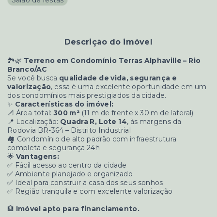
Descrição do imóvel
🏞️🌿
Terreno em Condomínio Terras Alphaville – Rio
Branco/AC
Se você busca
qualidade de vida, segurança e
valorização
, essa é uma excelente oportunidade em um
dos condomínios mais prestigiados da cidade.
✨
Características do imóvel:
📐 Área total:
300 m²
(11 m de frente x 30 m de lateral)
📍 Localização:
Quadra R, Lote 14
, às margens da
Rodovia BR-364 – Distrito Industrial
🏘️ Condomínio de alto padrão com infraestrutura
completa e segurança 24h
🌟
Vantagens:
✅ Fácil acesso ao centro da cidade
✅ Ambiente planejado e organizado
✅ Ideal para construir a casa dos seus sonhos
✅ Região tranquila e com excelente valorização
🏦
Imóvel apto para financiamento.