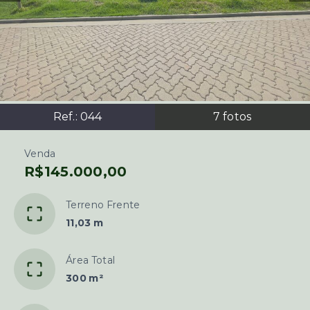
Ref.:
044
7
fotos
Venda
R$145.000,00
Terreno Frente
11,03 m
Área Total
300 m²