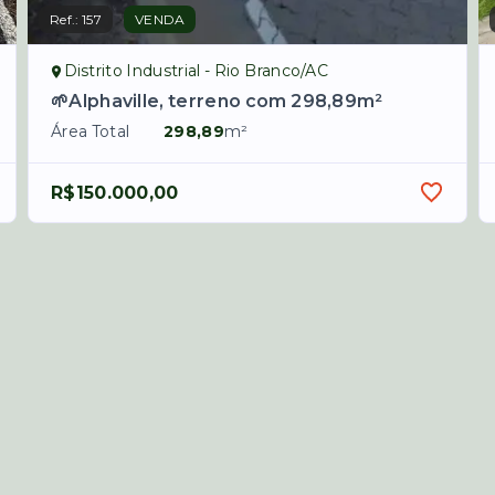
Ref.:
157
VENDA
Distrito Industrial - Rio Branco/AC
🌱Alphaville, terreno com 298,89m²
Área Total
298,89
m²
R$150.000,00