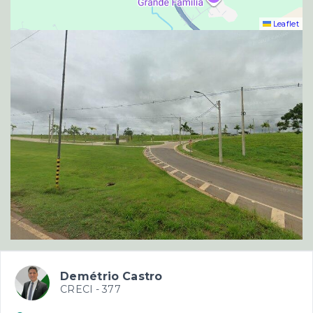
Leaflet
Demétrio Castro
CRECI -
377