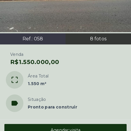
Ref.:
058
8
fotos
Venda
R$1.550.000,00
Área Total
1.550 m²
Situação
Pronto para construir
Agendar visita