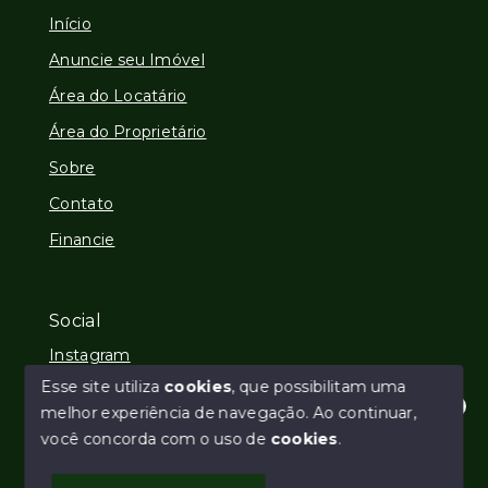
Início
Anuncie seu Imóvel
Área do Locatário
Área do Proprietário
Sobre
Contato
Financie
Social
Instagram
Esse site utiliza
cookies
, que possibilitam uma
melhor experiência de navegação.
Ao continuar,
Olá! Estamos disponíveis para te ajudar.
você concorda com o uso de
cookies
.
© Copyright 2026 - Imobiliária REALL - Todos os
direitos reservados
1