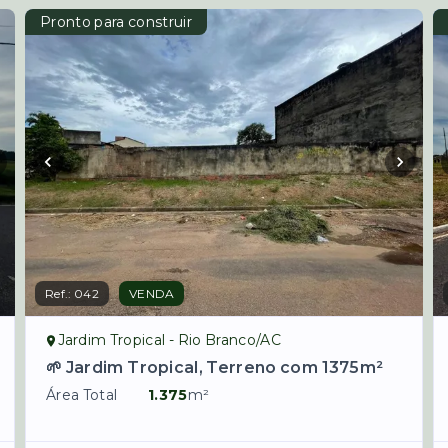
Pronto para construir
Ref.:
042
VENDA
Jardim Tropical - Rio Branco/AC
🌱 Jardim Tropical, Terreno com 1375m²
Área Total
1.375
m²