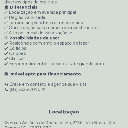
diversos tipos de projetos.
🏠
Diferenciais:
✅ Localização em avenida principal
✅ Região valorizada
✅ Terreno amplo e bem dimensionado
✅ Ótima opção para moradia ou investimento
✅ Alto potencial de valorização 📈
💡
Possibilidades de uso:
✔️ Residência com amplo espaço de lazer
✔️ Edifícios
✔️ Galpões
✔️ Clínicas
✔️ Empreendimentos comerciais de grande porte
🏦
Imóvel apto para financiamento.
📲 Entre em contato e agende sua visita!
📞 (68) 3223-7070 💚
Localização
Avenida Antônio da Rocha Viana, 2236 - Vila Nova - Rio
Branco/AC
- 69921-070