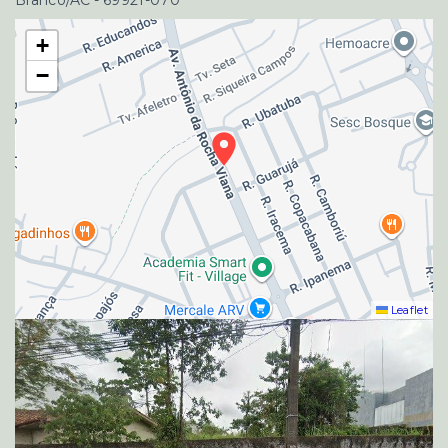
+
−
Leaflet