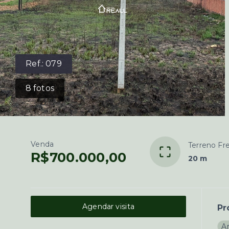
Ref.:
079
8
fotos
Venda
Terreno Fr
R$700.000,00
20 m
Agendar visita
Pr
A