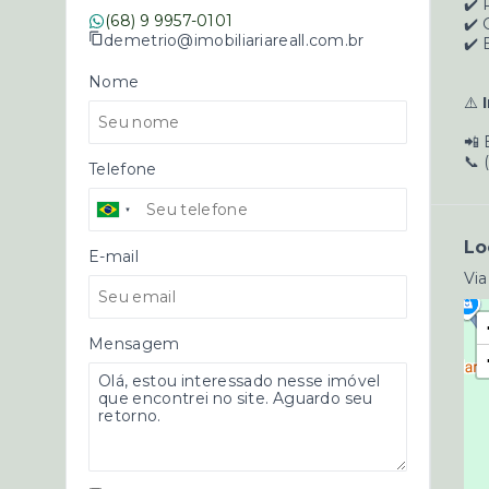
✔️ 
(68) 9 9957-0101
✔️
demetrio@imobiliariareall.com.br
✔️ 
Nome
⚠️
📲 
📞 
Telefone
Lo
E-mail
Via
Mensagem