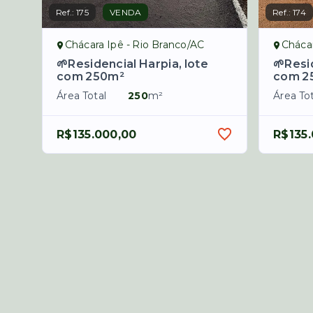
Ref.:
175
VENDA
Ref.:
174
Chácara Ipê - Rio Branco/AC
Chácar
🌱Residencial Harpia, lote
🌱Resi
com 250m²
com 2
Área Total
250
m²
Área Tot
R$135.000,00
R$135