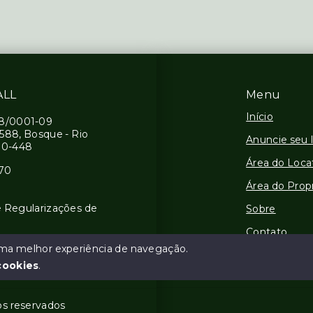
ALL
Menu
Início
58/0001-09
2588, Bosque - Rio
Anuncie seu 
00-448
Área do Loca
070
Área do Propr
e Regularizações de
Sobre
Contato
 uma melhor experiência de navegação.
Financie
cookies
.
tos reservados