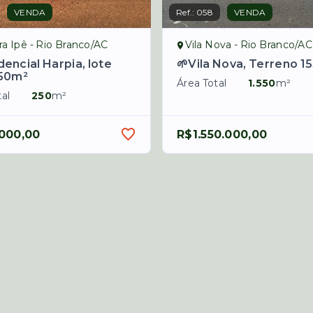
VENDA
Ref.:
058
VENDA
a Ipê - Rio Branco/AC
Vila Nova - Rio Branco/AC
dencial Harpia, lote
🌱Vila Nova, Terreno 1
50m²
Área Total
1.550
m²
al
250
m²
.000,00
R$1.550.000,00