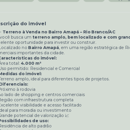
scrição do imóvel
️✨
Terreno à Venda no Bairro Amapá – Rio Branco/AC
 você busca um
terreno amplo, bem localizado e com grand
elente oportunidade para investir ou construir.
Localizado no
Bairro Amapá
, em uma região estratégica de Ri
erciais importantes da cidade.
Características do imóvel:
Área total:
4.000 m²
Uso permitido: Residencial e Comercial
Medidas do imóvel:
Terreno amplo, ideal para diferentes tipos de projetos.
Diferenciais:
róximo à rodovia
o lado de shopping e centros comerciais
egião com infraestrutura completa
xcelente visibilidade e acesso facilitado
deal para moradia ou investimento
rande potencial de valorização 📈
Possibilidades de uso:
Residência de alto padrão