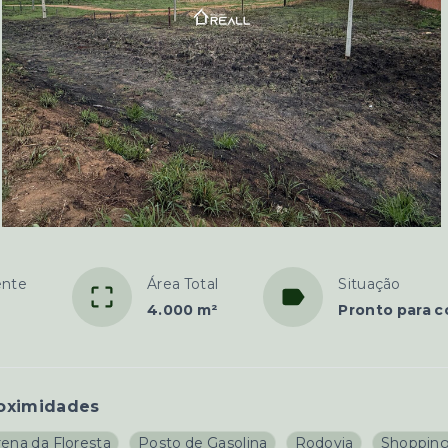
ente
Área Total
Situação
4.000 m²
Pronto para c
oximidades
rena da Floresta
Posto de Gasolina
Rodovia
Shoppin