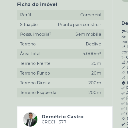
Ficha do imóvel
Perfil
Comercial
De
Situação
Pronto para construir
🏞
Possui mobília?
Sem mobília
Se
exc
Terreno
Declive
📍 
com
Área Total
4.000m²
✨
📐 
Terreno Frente
20m
📌 
📏
Terreno Fundo
20m
📐 
Terreno Direita
200m
🏠
✅ P
Terreno Esquerda
200m
✅ A
✅ R
✅ E
✅ I
✅ G
Demétrio Castro
💡
CRECI -
377
✔️ 