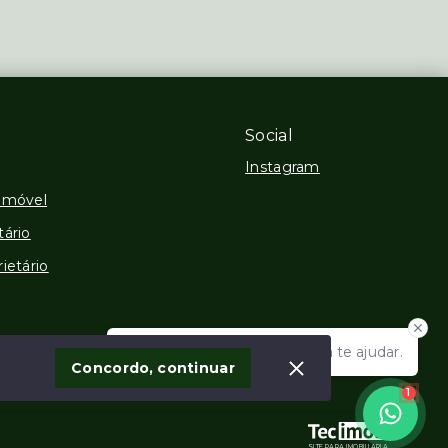
Social
Instagram
Imóvel
tário
ietário
Olá! Estamos disponíveis para te ajudar.
Concordo, continuar
1
SITE PARA IMOBILIARIA