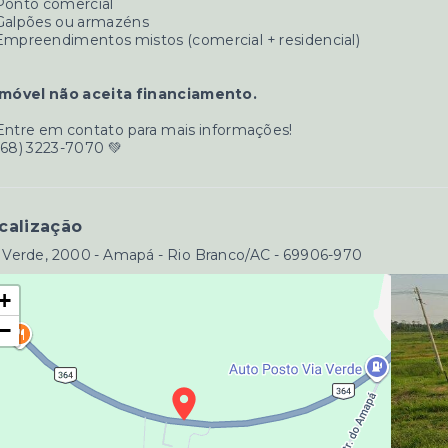
Ponto comercial
 Galpões ou armazéns
Empreendimentos mistos (comercial + residencial)
Imóvel não aceita financiamento.
Entre em contato para mais informações!
(68) 3223-7070 💚
calização
 Verde, 2000 - Amapá - Rio Branco/AC
- 69906-970
+
−