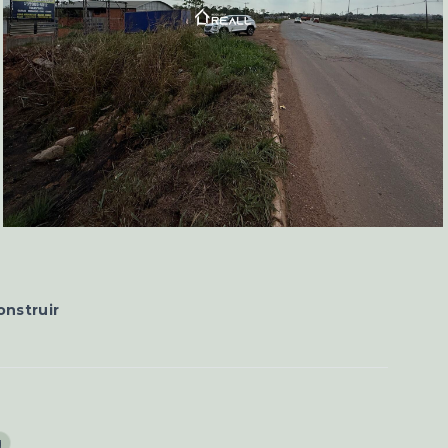
onstruir
g