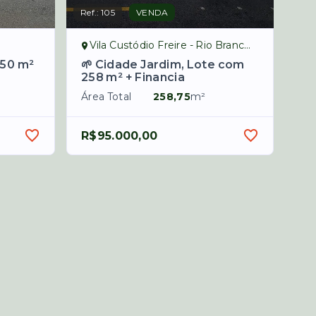
Ref.:
105
VENDA
Vila Custódio Freire - Rio Branco/AC
550 m²
🌱 Cidade Jardim, Lote com
258 m² + Financia
Área Total
258,75
m²
R$95.000,00