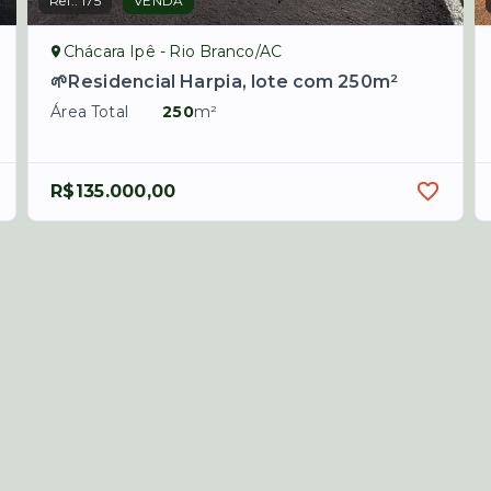
Ref.:
175
VENDA
Chácara Ipê - Rio Branco/AC
🌱Residencial Harpia, lote com 250m²
Área Total
250
m²
R$135.000,00