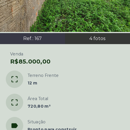
Ref.:
167
4
fotos
Venda
R$85.000,00
Terreno Frente
12 m
Área Total
720,80 m²
Situação
Pronto para construir